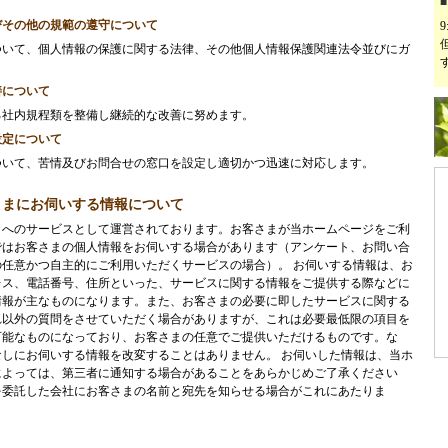
びその他の規範の遵守について
ついて、個人情報の保護に関する法律、その他個人情報保護関連法令並びにガ
善について
る社内規程類を整備し継続的な改善に努めます。
設定について
ついて、苦情及びお問合せの窓口を設定し適切かつ迅速に対応します。
さまにお伺いする情報について
まへのサービスとして運営されております。お客さまが当ホームページをご利
ではお客さまの個人情報をお伺いする場合があります（アンケート、お問い合
任意かつ自主的にご利用いただくサービスの場合）。 お伺いする情報は、お
レス、電話番号、住所といった、サービスに関する情報をご提供する際などに
情報が主なものになります。また、お客さまの必要に即したサービスに関する
れ以外の質問をさせていただく場合がありますが、これは必要最低限の項目を
可能なものになっており、お客さまの任意でご提供いただけるものです。な
しにお伺いする情報を改変することはありません。 お伺いした情報は、当ホ
によっては、第三者に通知する場合があることをあらかじめご了承ください
を委託した会社にお客さまの名前と宛先を知らせる場合がこれにあたりま