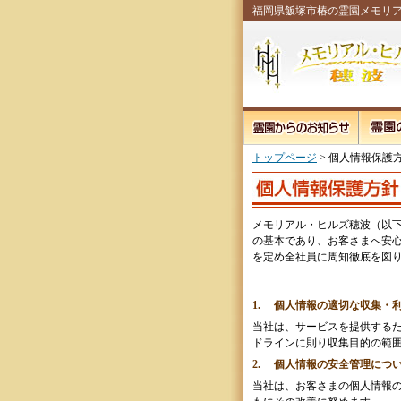
福岡県飯塚市椿の霊園メモリ
トップページ
> 個人情報保護
メモリアル・ヒルズ穂波（以
の基本であり、お客さまへ安
を定め全社員に周知徹底を図
1. 個人情報の適切な収集・
当社は、サービスを提供する
ドラインに則り収集目的の範
2. 個人情報の安全管理につ
当社は、お客さまの個人情報